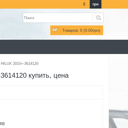
$
грн
Товаров: 0 (0.00грн)
HILUX 2015+-3614120
614120 купить, цена
RB