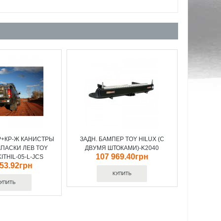
Р+КР-Ж КАНИСТРЫ
ЗАДН. БАМПЕР TOY HILUX (C
АПАСКИ ЛЕВ TOY
ДВУМЯ ШТОКАМИ)-K2040
107 969.40грн
KITHIL-05-L-JCS
853.92грн