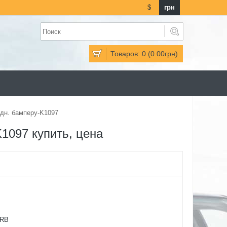
$
грн
Товаров: 0 (0.00грн)
адн. бамперу-K1097
1097 купить, цена
RB