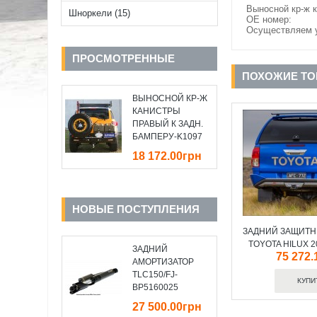
Выносной кр-ж к
Шноркели (15)
OE номер:
Осуществляем у
ПРОСМОТРЕННЫЕ
ПОХОЖИЕ Т
ВЫНОСНОЙ КР-Ж
КАНИСТРЫ
ПРАВЫЙ К ЗАДН.
БАМПЕРУ-K1097
18 172.00грн
НОВЫЕ ПОСТУПЛЕНИЯ
ЗАДНИЙ ЗАЩИТН
TOYOTA HILUX 2
ЗАДНИЙ
75 272.
АМОРТИЗАТОР
TLC150/FJ-
BP5160025
27 500.00грн