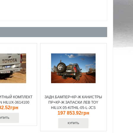
ИТНЫЙ КОМПЛЕКТ
ЗАДН.БАМПЕР+КР-Ж КАНИСТРЫ
N HILUX-3614100
ПР+КР-Ж ЗАПАСКИ ЛЕВ TOY
02.52грн
HILUX 05-KITHIL-05-L-JCS
197 853.92грн