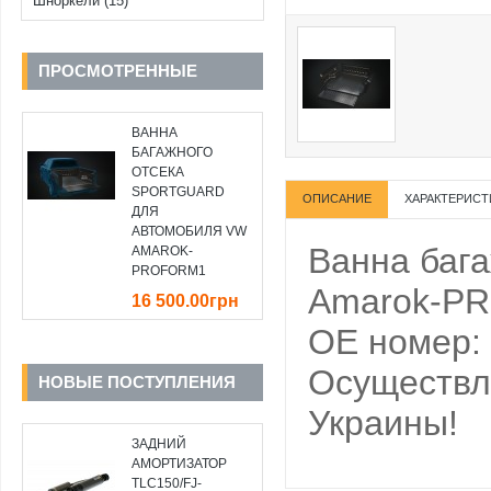
Шноркели (15)
ПРОСМОТРЕННЫЕ
ВАННА
БАГАЖНОГО
ОТСЕКА
SPORTGUARD
ОПИСАНИЕ
ХАРАКТЕРИСТ
ДЛЯ
АВТОМОБИЛЯ VW
Ванна бага
AMAROK-
PROFORM1
Amarok-PR
16 500.00грн
OE номер:
Осуществля
НОВЫЕ ПОСТУПЛЕНИЯ
Украины!
ЗАДНИЙ
АМОРТИЗАТОР
TLC150/FJ-