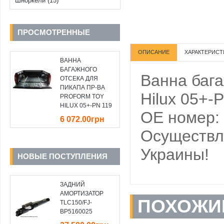
Шноркели (15)
ПРОСМОТРЕННЫЕ
ОПИСАНИЕ
ХАРАКТЕРИСТ
ВАННА
БАГАЖНОГО
Ванна баг
ОТСЕКА ДЛЯ
ПИКАПА ПР-ВА
Hilux 05+-
PROFORM TOY
HILUX 05+-PN 119
OE номер:
6 072.00грн
Осуществля
Украины!
НОВЫЕ ПОСТУПЛЕНИЯ
ЗАДНИЙ
АМОРТИЗАТОР
ПОХОЖИ
TLC150/FJ-
BP5160025