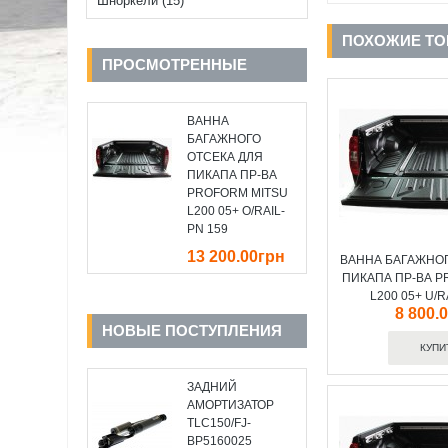
Шноркели (15)
ПОХОЖИЕ Т
ПРОСМОТРЕННЫЕ
ВАННА
БАГАЖНОГО
ОТСЕКА ДЛЯ
ПИКАПА ПР-ВА
PROFORM MITSU
L200 05+ O/RAIL-
PN 159
13 200.00грн
ВАННА БАГАЖНОГ
ПИКАПА ПР-ВА P
L200 05+ U/R
8 800.
НОВЫЕ ПОСТУПЛЕНИЯ
ЗАДНИЙ
АМОРТИЗАТОР
TLC150/FJ-
BP5160025