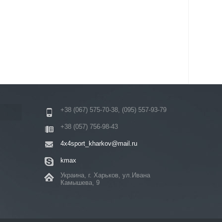
+38 (067) 575-70-38, (095) 557-93-79
+38 (057) 756-98-43
4x4sport_kharkov@mail.ru
kmax
Украина, г. Харьков, ул.Ивана
Камышева, 9