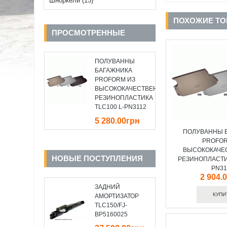
Шноркели (15)
ПОХОЖИЕ Т
ПРОСМОТРЕННЫЕ
ПОЛУВАННЫ
БАГАЖНИКА
PROFORM ИЗ
ВЫСОКОКАЧЕСТВЕННОГО
РЕЗИНОПЛАСТИКА
TLC100 L-PN3112
5 280.00грн
ПОЛУВАННЫ 
PROFOR
ВЫСОКОКАЧЕ
НОВЫЕ ПОСТУПЛЕНИЯ
РЕЗИНОПЛАСТИК
PN31
2 904.
ЗАДНИЙ
АМОРТИЗАТОР
TLC150/FJ-
BP5160025