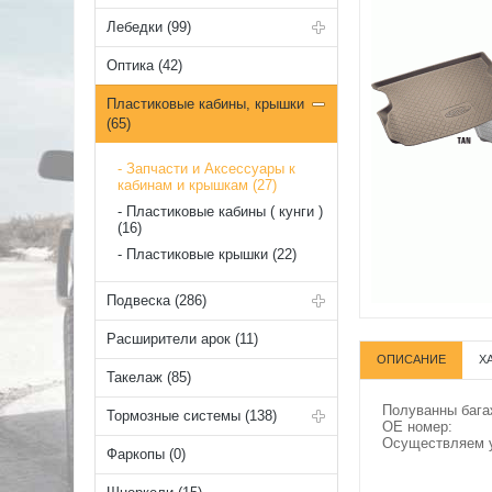
Лебедки (99)
Оптика (42)
Пластиковые кабины, крышки
(65)
Запчасти и Аксессуары к
кабинам и крышкам (27)
Пластиковые кабины ( кунги )
(16)
Пластиковые крышки (22)
Подвеска (286)
Расширители арок (11)
ОПИСАНИЕ
Х
Такелаж (85)
Полуванны бага
Тормозные системы (138)
OE номер:
Осуществляем у
Фаркопы (0)