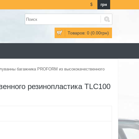
$
грн
Товаров: 0 (0.00грн)
луванны багажника PROFORM из высококачественного
енного резинопластика TLC100