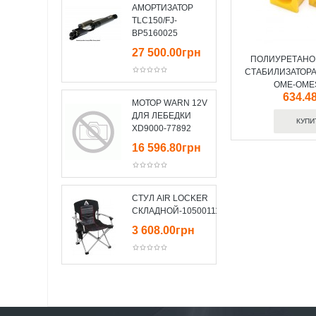
АМОРТИЗАТОР
TLC150/FJ-
BP5160025
27 500.00грн
ПОЛИУРЕТАНО
СТАБИЛИЗАТОРА
OME-OME
634.4
МОТОР WARN 12V
ДЛЯ ЛЕБЕДКИ
XD9000-77892
16 596.80грн
СТУЛ AIR LOCKER
СКЛАДНОЙ-10500111
3 608.00грн