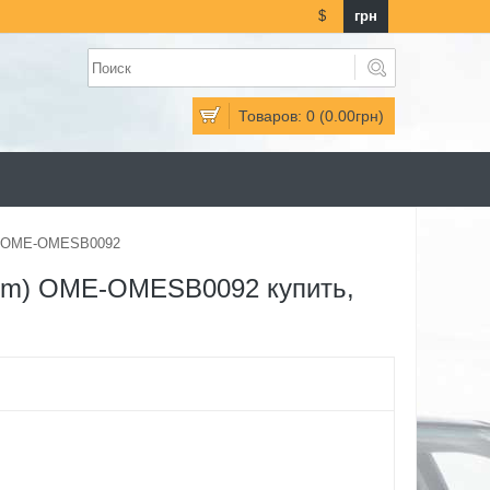
$
грн
Товаров: 0 (0.00грн)
m) OME-OMESB0092
8mm) OME-OMESB0092 купить,