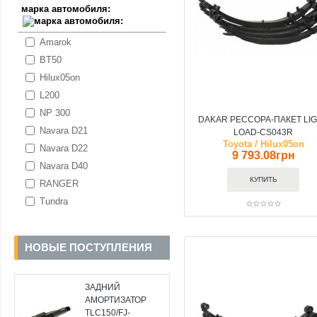
марка автомобиля:
Amarok
BT50
Hilux05on
L200
NP 300
DAKAR РЕССОРА-ПАКЕТ LI
Navara D21
LOAD-CS043R
Toyota / Hilux05on
Navara D22
9 793.08грн
Navara D40
RANGER
Tundra
НОВЫЕ ПОСТУПЛЕНИЯ
ЗАДНИЙ
АМОРТИЗАТОР
TLC150/FJ-