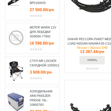
BP5160025
27 500.00грн
МОТОР WARN 12V
ДЛЯ ЛЕБЕДКИ
XD9000-77892
DAKAR РЕССОРА-ПАКЕТ ME
16 596.80грн
LOAD NISSAN NAVARA 05-CS
Nissan / Navara D40
13 387.44грн
СТУЛ AIR LOCKER
СКЛАДНОЙ-10500111
3 608.00грн
ХОЛОДИЛЬНИК
ARB FREEZER
FRIDGE 78L-
10800783