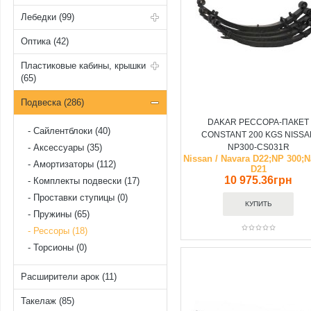
Лебедки (99)
Оптика (42)
Пластиковые кабины, крышки
(65)
Подвеска (286)
DAKAR РЕССОРА-ПАКЕТ
Cайлентблоки (40)
CONSTANT 200 KGS NISSA
Аксессуары (35)
NP300-CS031R
Nissan / Navara D22;NP 300;N
Амортизаторы (112)
D21
10 975.36грн
Комплекты подвески (17)
Проставки ступицы (0)
Пружины (65)
Рессоры (18)
Торсионы (0)
Расширители арок (11)
Такелаж (85)