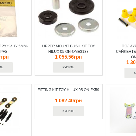
ПРУЖИНУ 5MM-
UPPER MOUNT BUSH KIT TOY
ПОЛИУ
PF5
HILUX 05 ON-OME3133
САЙЛЕНТБ
0грн
1 055.56грн
O
1 3
FITTING KIT TOY HILUX 05 ON-FK59
1 082.40грн