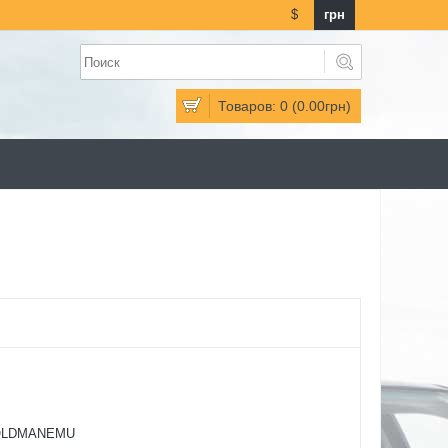
$
грн
Товаров: 0 (0.00грн)
OLDMANEMU