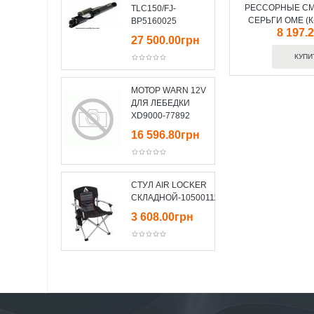
РЕССОРНЫЕ С
TLC150/FJ-
СЕРЬГИ OME (К
BP5160025
8 197.
27 500.00грн
МОТОР WARN 12V
ДЛЯ ЛЕБЕДКИ
XD9000-77892
16 596.80грн
СТУЛ AIR LOCKER
СКЛАДНОЙ-10500111
3 608.00грн