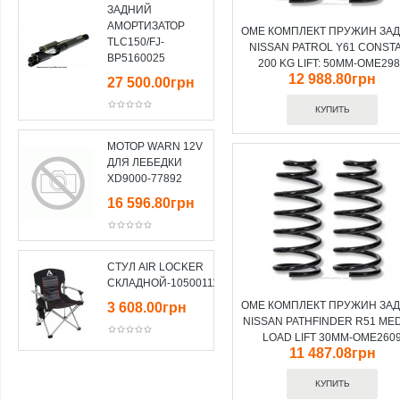
ЗАДНИЙ
АМОРТИЗАТОР
OME КОМПЛЕКТ ПРУЖИН ЗА
TLC150/FJ-
NISSAN PATROL Y61 CONST
BP5160025
200 KG LIFT: 50MM-OME29
12 988.80грн
27 500.00грн
МОТОР WARN 12V
ДЛЯ ЛЕБЕДКИ
XD9000-77892
16 596.80грн
СТУЛ AIR LOCKER
СКЛАДНОЙ-10500111
OME КОМПЛЕКТ ПРУЖИН ЗА
3 608.00грн
NISSAN PATHFINDER R51 ME
LOAD LIFT 30MM-OME260
11 487.08грн