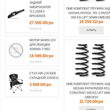
ЗАДНИЙ
АМОРТИЗАТОР
OME КОМПЛЕКТ ПРУЖИН ЗА
TLC150/FJ-
NISSAN PATROL Y61 CONST
BP5160025
400 KG LIFT: 50MM-OME29
16 259.32грн
27 500.00грн
МОТОР WARN 12V
ДЛЯ ЛЕБЕДКИ
XD9000-77892
16 596.80грн
СТУЛ AIR LOCKER
СКЛАДНОЙ-10500111
OME КОМПЛЕКТ ПРУЖИН ЗА
3 608.00грн
NISSAN PATHFINDER R51
CONSTANT 200 KG LIFT 30M
OME2610
11 726.00грн