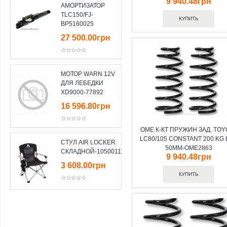
9 940.48грн
АМОРТИЗАТОР
TLC150/FJ-
BP5160025
27 500.00грн
МОТОР WARN 12V
ДЛЯ ЛЕБЕДКИ
XD9000-77892
16 596.80грн
OME К-КТ ПРУЖИН ЗАД. TOY
LC80/105 CONSTANT 200 KG 
СТУЛ AIR LOCKER
50MM-OME2863
СКЛАДНОЙ-10500111
9 940.48грн
3 608.00грн