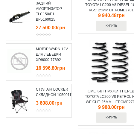
ЗАДНИЙ
TOYOTA LC200 V8 DIESEL 1
АМОРТИЗАТОР
KGS: 25MM LIFT-OME2701
TLC150/FJ-
9 940.48грн
BP5160025
27 500.00грн
МОТОР WARN 12V
ДЛЯ ЛЕБЕДКИ
XD9000-77892
16 596.80грн
СТУЛ AIR LOCKER
OME К-КТ ПРУЖИН ПЕРЕД
СКЛАДНОЙ-10500111
TOYOTA LC200 V8 PETROL 
WEIGHT: 25MM LIFT-OME27
3 608.00грн
9 988.00грн