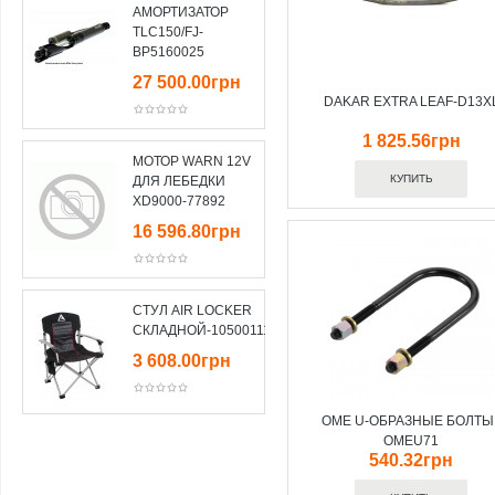
АМОРТИЗАТОР
TLC150/FJ-
BP5160025
27 500.00грн
DAKAR EXTRA LEAF-D13X
1 825.56грн
МОТОР WARN 12V
ДЛЯ ЛЕБЕДКИ
XD9000-77892
16 596.80грн
СТУЛ AIR LOCKER
СКЛАДНОЙ-10500111
3 608.00грн
OME U-ОБРАЗНЫЕ БОЛТЫ 
OMEU71
540.32грн