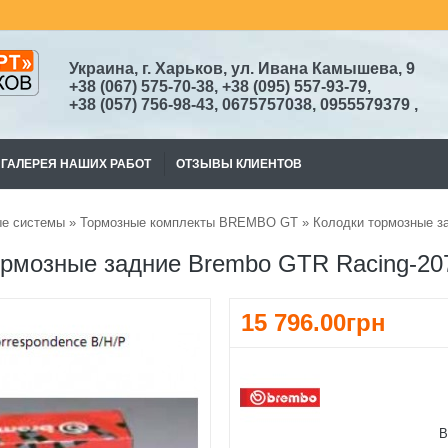
Украина, г. Харьков, ул. Ивана Камышева, 9
+38
(067)
575-70-38
, +38 (095) 557-93-79,
+38
(057) 756-98-43,
0675757038, 0955579379
,
ГАЛЕРЕЯ НАШИХ РАБОТ
ОТЗЫВЫ КЛИЕНТОВ
ые системы
»
Тормозные комплекты BREMBO GT
» Колодки тормозные за
ормозные задние Brembo GTR Racing-207
15 796.00грн