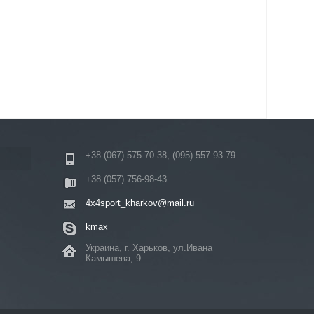
+38 (067) 575-70-38, (095) 557-93-79
+38 (057) 756-98-43
4x4sport_kharkov@mail.ru
kmax
Украина, г. Харьков, ул.Ивана
Камышева, 9