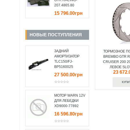
GTR RACING-
207.4865.80
15 796.00грн
НОВЫЕ ПОСТУПЛЕНИЯ
ЗАДНИЙ
ТОРМОЗНОЕ П
АМОРТИЗАТОР
BREMBO GTR R
TLC150/FJ-
CRUISER 200 2
BP5160025
ЛЕВОЕ SLOT
23 672.
27 500.00грн
МОТОР WARN 12V
ДЛЯ ЛЕБЕДКИ
XD9000-77892
16 596.80грн