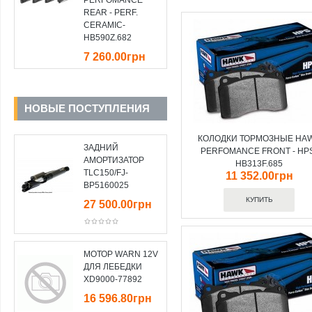
PERFOMANCE
REAR - PERF.
CERAMIC-
HB590Z.682
7 260.00грн
НОВЫЕ ПОСТУПЛЕНИЯ
КОЛОДКИ ТОРМОЗНЫЕ HA
ЗАДНИЙ
PERFOMANCE FRONT - HP
АМОРТИЗАТОР
HB313F.685
TLC150/FJ-
11 352.00грн
BP5160025
27 500.00грн
МОТОР WARN 12V
ДЛЯ ЛЕБЕДКИ
XD9000-77892
16 596.80грн