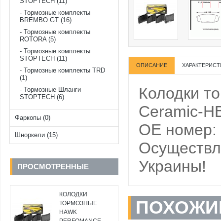
STOPTECH (11)
Тормозные комплекты
BREMBO GT (16)
Тормозные комплекты
ROTORA (5)
Тормозные комплекты
STOPTECH (11)
ОПИСАНИЕ
ХАРАКТЕРИСТ
Тормозные комплекты TRD
(1)
Колодки т
Тормозные Шланги
STOPTECH (6)
Ceramic-HB
Фаркопы (0)
OE номер:
Шноркели (15)
Осуществля
Украины!
ПРОСМОТРЕННЫЕ
КОЛОДКИ
ПОХОЖИ
ТОРМОЗНЫЕ
HAWK