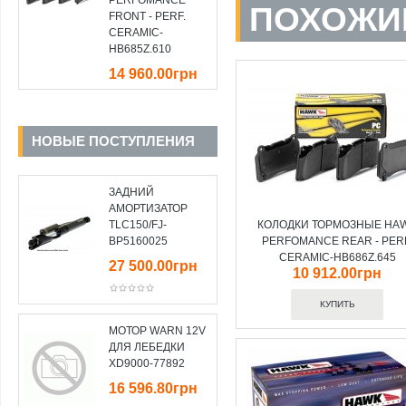
PERFOMANCE
ПОХОЖИ
FRONT - PERF.
CERAMIC-
HB685Z.610
14 960.00грн
НОВЫЕ ПОСТУПЛЕНИЯ
ЗАДНИЙ
АМОРТИЗАТОР
TLC150/FJ-
КОЛОДКИ ТОРМОЗНЫЕ HA
BP5160025
PERFOMANCE REAR - PER
CERAMIC-HB686Z.645
27 500.00грн
10 912.00грн
МОТОР WARN 12V
ДЛЯ ЛЕБЕДКИ
XD9000-77892
16 596.80грн