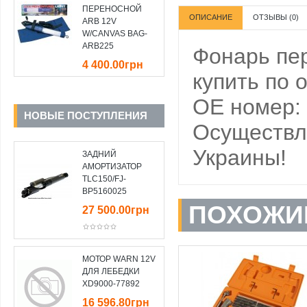
ПЕРЕНОСНОЙ
ОПИСАНИЕ
ОТЗЫВЫ (0)
ARB 12V
W/CANVAS BAG-
ARB225
Фонарь пе
4 400.00грн
купить по 
OE номер:
НОВЫЕ ПОСТУПЛЕНИЯ
Осуществля
Украины!
ЗАДНИЙ
АМОРТИЗАТОР
TLC150/FJ-
BP5160025
ПОХОЖИ
27 500.00грн
МОТОР WARN 12V
ДЛЯ ЛЕБЕДКИ
XD9000-77892
16 596.80грн