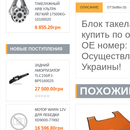
ТАКЕЛАЖНЫЙ
ОПИСАНИЕ
ОТЗЫВЫ (0)
ARB УЛЬТРА
ЛЕГКИЙ 17500KG-
10100020
Блок такел
6 855.20грн
купить по 
OE номер:
НОВЫЕ ПОСТУПЛЕНИЯ
Осуществля
Украины!
ЗАДНИЙ
АМОРТИЗАТОР
TLC150/FJ-
BP5160025
ПОХОЖИ
27 500.00грн
МОТОР WARN 12V
ДЛЯ ЛЕБЕДКИ
XD9000-77892
16 596.80грн