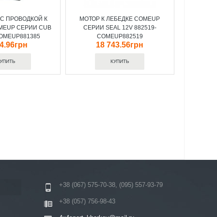
 С ПРОВОДКОЙ К
МОТОР К ЛЕБЕДКЕ COMEUP
MEUP СЕРИИ CUB
СЕРИИ SEAL 12V 882519-
COMEUP881385
COMEUP882519
24.96грн
18 743.56грн
+38 (067) 575-70-38, (095) 557-93-79
+38 (057) 756-98-43