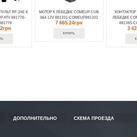
УЛЬТ RF-24E К
МОТОР К ЛЕБЕДКЕ COMEUP CUB
КОНТАКТОР
 ATV 881776-
3&4 12V 881331-COMEUP881331
ЛЕБЕДКЕ CO
7 665.24грн
81776
881385-
52грн
3 4
ДОПОЛНИТЕЛЬНО
СХЕМА ПРОЕЗДА