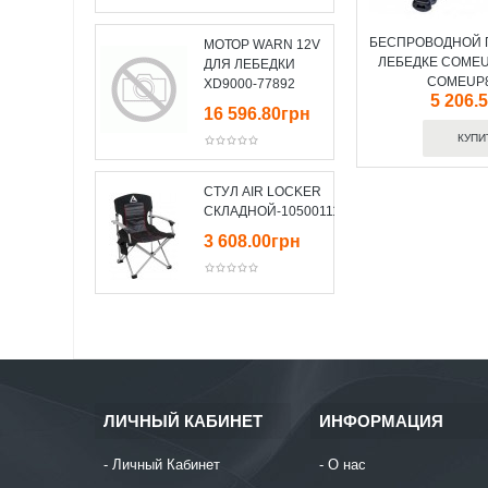
БЕСПРОВОДНОЙ П
МОТОР WARN 12V
ЛЕБЕДКЕ COMEUP
ДЛЯ ЛЕБЕДКИ
COMEUP8
XD9000-77892
5 206.
16 596.80грн
СТУЛ AIR LOCKER
СКЛАДНОЙ-10500111
3 608.00грн
ЛИЧНЫЙ КАБИНЕТ
ИНФОРМАЦИЯ
Личный Кабинет
О нас