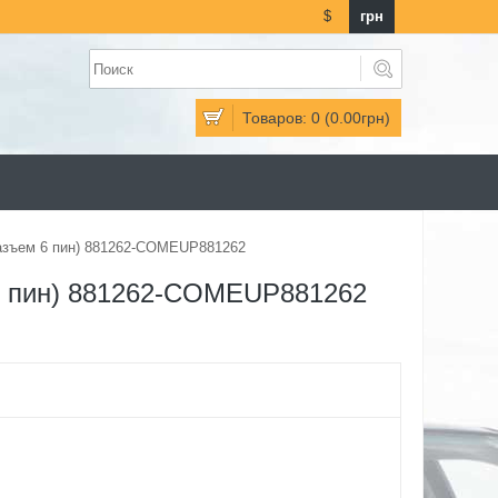
$
грн
Товаров: 0 (0.00грн)
азъем 6 пин) 881262-COMEUP881262
6 пин) 881262-COMEUP881262