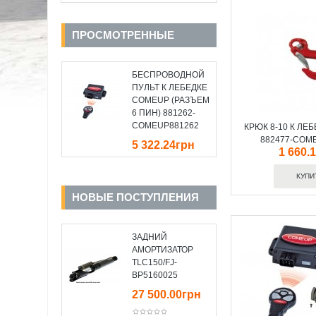
ПРОСМОТРЕННЫЕ
БЕСПРОВОДНОЙ
ПУЛЬТ К ЛЕБЕДКЕ
COMEUP (РАЗЪЕМ
6 ПИН) 881262-
COMEUP881262
КРЮК 8-10 К ЛЕ
882477-COM
5 322.24грн
1 660.
НОВЫЕ ПОСТУПЛЕНИЯ
ЗАДНИЙ
АМОРТИЗАТОР
TLC150/FJ-
BP5160025
27 500.00грн