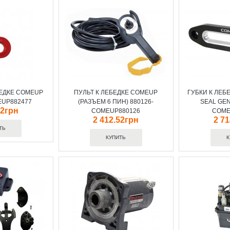
БЕДКЕ COMEUP
ПУЛЬТ К ЛЕБЕДКЕ COMEUP
ГУБКИ К ЛЕБ
EUP882477
(РАЗЪЕМ 6 ПИН) 880126-
SEAL GEN
12грн
COMEUP880126
COME
2 412.52грн
2 7