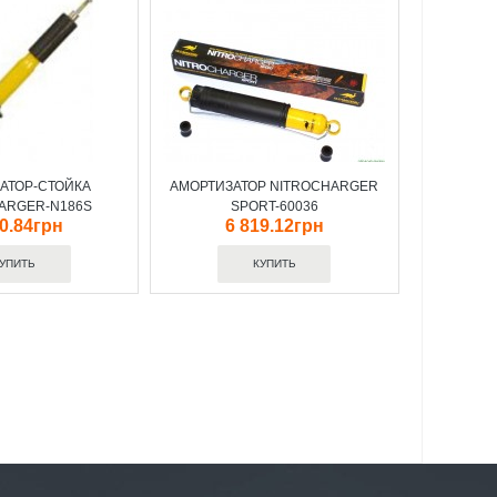
АТОР-СТОЙКА
АМОРТИЗАТОР NITROCHARGER
ARGER-N186S
SPORT-60036
20.84грн
6 819.12грн