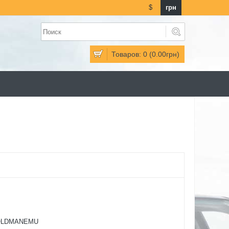
$
грн
Товаров: 0 (0.00грн)
OLDMANEMU